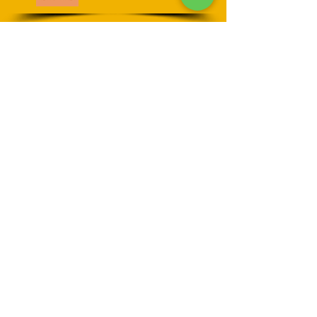
貴金属/切手/テレホンカード/農機
具/お酒/楽器/車/ブランド食器/ギフ
ト・贈答品/CD・DVD/漫画など
カーウ仙台SNS
お得な情報や買取情報、出張買取に関
するお問い合わせなどは下記のSNSよ
り対応可能でございます。
Twitter
​買取情報やニュースなどを投稿しま
す。